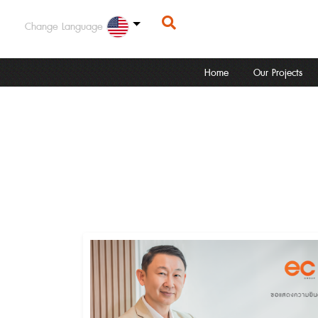
Change Language
Home
Our Projects