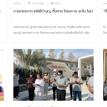
Activity
27/01/2026
5,463
Acti
ะ
ภาพบรรยากาศพิธีทำบุญ ตั้งศาล โครงการ พาโน ไพน์
“ด
ฤกษ์งามยามดี ผู้บริหารและพนักงาน EC Group จัดพิธีบวงสรวงศาล
EC
พระภูมิ และศาลตา-ยาย ที่ออกแบบอย่างสวยงามในสไตล์โมเดิร์น เพื่อ
โร
ความเป็นสิริมงคล ความร่มเย็นเป็นสุข ให้กับโครงการและผู้อยู่อาศัย
จา