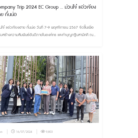
mpany Trip 2024 EC Group ... ม่วนใจ๋ แอ่วเจียง
ย กั๋นน่อ
นใจ๋ แอ่วเจียงฮาย กั๋นน่อ วันที่ 7-9 พฤศจิกายน 2567 จัดขึ้นเพื่อ
ริมสร้างความสัมพันธ์อันดีภายในองค์กร และทำบุญกฐินสามัคคี ณ
เนินสมบูรณ์ อ.เชียงของ จ.เชียงราย
ws
16/07/2024
9,803