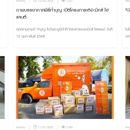
Activity
12/02/2025
7,257
Ne
ภาพบรรยากาศพิธีทำบุญ เปิดโครงการเดอะมิกซ์ ไฮ
"G
แลนด์
ฤกษ์งามยามดี ทำบุญ ไหว้พระภูมิเจ้าที่ โครงการเดอะมิกซ์ ไฮแลนด์ วันที่
ในโ
12 กุมภาพันธ์ 2568
กลา
สำค
จั
เพื
ทำง
ผ่า
Activity
11/01/2025
7,390
Acti