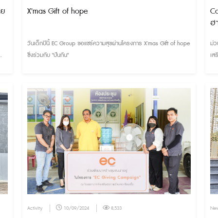
าย
X'mas Gift of hope
Co
ฮา
วันเด็กปีนี้ EC Group ขอแชร์ความสุขผ่านโครงการ X'mas Gift of hope
ม่ว
ซึ่งร่วมกับ "ปันกัน"
เส
าร
วัด
า
Activity
10/09/2024
8,533
Ne