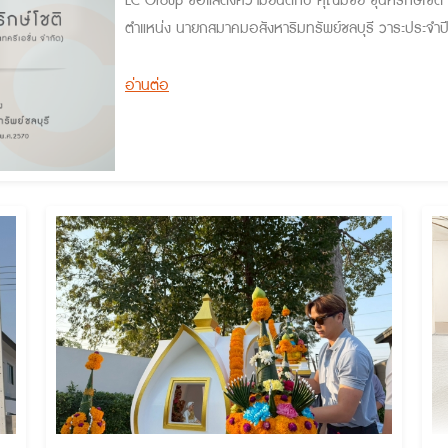
EC Group ขอแสดงความยินดีกับ คุณมีชัย ชุนหรักษ์โชติ (ประธานกรรมการ บริษัท เอสเตทครีเอชั่น จำกัด) เข้ารับ
ตำแหน่ง นายกสมาคมอสังหาริมทรัพย์ชลบุรี วาระประจำป
อ่านต่อ