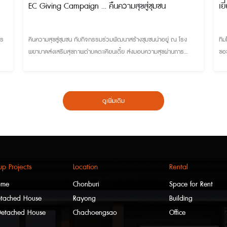
EC Giving Campaign ... คืนความสุขสู่ชุมชน
เย
าร
คืนความสุขสู่ชุมชน กับกิจกรรมร่วมพัฒนาสร้างชุมชนน่าอยู่ ณ โรง
ทีม
พยาบาลส่งเสริมสุขภาพตำบลตะเคียนเตี้ย ส่งมอบความสุขผ่านการ
ขอ
ซ่อมแซมห้องน้ำ พร้อมมอบสิ่งของเพื่อนำไปใช้ประโยชน์แก่ผู้มารับบริการ
และบุคคลากรในโรงพยาบาล
ดูเพิ่มเติม
p Projects
Location
Rental
ome
Chonburi
Space for Rent
etached House
Rayong
Building
Detached House
Chachoengsao
Office