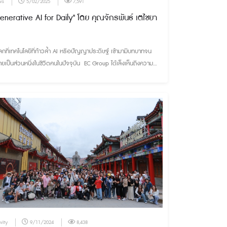
ws
5/02/2025
7,591
enerative AI for Daily" โดย คุณจักรพันธ์ เตไชยา
ลกที่เทคโนโลยีที่ก้าวล้ำ AI หรือปัญญาประดิษฐ์ เข้ามามีบทบาทจน
ยเป็นส่วนหนึ่งในชีวิตคนในปัจจุบัน EC Group ได้เล็งเห็นถึงความ
ัญ จึงเปิดห้องเรียน หลักสูตร "Generative AI for Daily" โดย คุณ
กรพันธ์ เตไชยา ผู้เชี่ยวชาญจากจุฬาลงกรณ์มหาวิทยาลัย มาบรรยาย
่อให้พนักงานได้ทำความรู้ความเข้าใจ ตลอดจนนำไปปรับใช้กับการ
านเพื่อพัฒนาผลงานให้มีประสิทธิภาพ และสร้างสรรค์อย่างพิถีพิถัน
นประสบการณ์ที่ดีที่สุดสู่ลูกค้าทุกท่านต่อไป
vity
9/11/2024
8,438