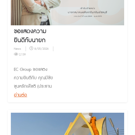
ขอแสดงความ
ยินดีกับนายก
สมาคม
News
8/05/2026
2,139
อสังหาริมทรัพย์
ชลบุรี
EC Group ขอแสดง
ความยินดีกับ คุณมีชัย
ชุนหรักษ์โชติ (ประธาน
กรรมการ บริษัท เอส
อ่านต่อ
เตทครีเอชั่น จำกัด) เข้า
รับตำแหน่ง นายก
สมาคมอสังหาริมทรัพย์
ชลบุรี วาระประจำปี