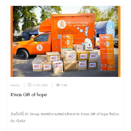
จริง ในวันเสาร์ที่ 18 ม.ค. ณ มหาวิทยาลัยบูรพา
Activity
11/01/2025
7,389
X'mas Gift of hope
วันเด็กปีนี้ EC Group ขอแชร์ความสุขผ่านโครงการ X'mas Gift of hope ซึ่งร่วม
กับ "ปันกัน"