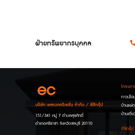
ฝ่ายทรัพยากรบุคคล
โครงการ
ทาวน์โฮ
บริษัท เอสเตทครีเอชั่น จำกัด / อีซีกรุ๊ป
บ้านแฝด
บ้านเดี่ย
151/341 หมู่ 7 ตำบลสุรศักดิ์
อำเภอศรีราชา จังหวัดชลบุรี 20110
อีซีกรุ๊ป