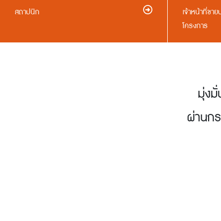
สถาปนิก
เจ้าหน้าที่ขา
โครงการ
มุ่งม
ผ่านกร