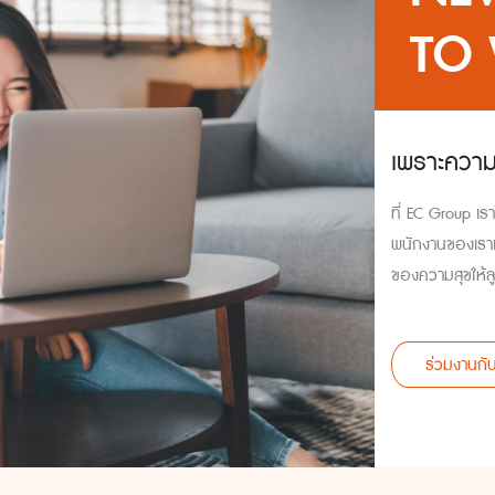
TO
เพราะความค
ที่ EC Group เร
พนักงานของเราเต
ของความสุขให้ลู
ร่วมงานกั