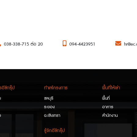
038-338-715 ต่อ 20
094-4423951
hr@ec.c
อีซีกรุ๊ป
ทำเลโครงการ
พื้นที่ให้เช่า
ม
ชลบุรี
พื้นที่
ระยอง
อาคาร
ว
ฉะเชิงเทรา
สำนักงาน
รู้จักอีซีกรุ๊ป