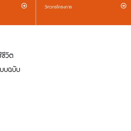
วิศวกรโครงการ
้ชีวิต
แบบฉบับ