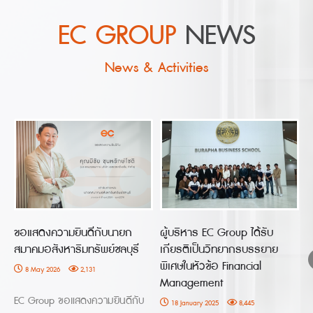
EC GROUP
NEWS
News & Activities
ขอแสดงความยินดีกับนายก
ผู้บริหาร EC Group ได้รับ
เ
สมาคมอสังหาริมทรัพย์ชลบุรี
เกียรติเป็นวิทยากรบรรยาย
พิเศษในหัวข้อ Financial
8 May 2026
2,131
Management
ท
EC Group ขอแสดงความยินดีกับ
ศ
18 January 2025
8,445