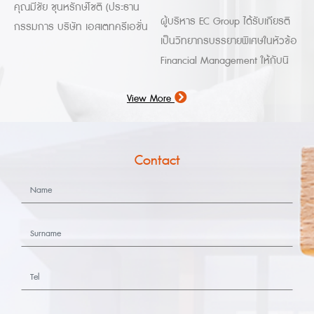
คุณมีชัย ชุนหรักษ์โชติ (ประธาน
M
ผู้บริหาร EC Group ได้รับเกียรติ
กรรมการ บริษัท เอสเตทครีเอชั่น
เ
เป็นวิทยากรบรรยายพิเศษในหัวข้อ
จำกัด) เข้ารับตำแหน่ง นายกสมาคม
Financial Management ให้กับนิ
อสังหาริมทรัพย์ชลบุรี วาระประจำ
สิตปริญาโทบริหารธุรกิจ โดยมี
ปี พ.ศ.2569 - พ.ศ.2570
View More
สาระสำคัญเพื่อเป็นประโยชน์และ
แนวทางการพัฒนาธุรกิจด้านการ
บริหารการเงิน จากประสบการณ์
Contact
จริง ในวันเสาร์ที่ 18 ม.ค. ณ
มหาวิทยาลัยบูรพา